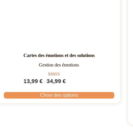
Cartes des émotions et des solutions
Gestion des émotions
Note
13,99
€
34,99
€
-
4.75
sur 5
Choix des options