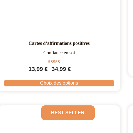
Cartes d’affirmations positives
Confiance en soi
Note
13,99
€
34,99
€
-
5.00
sur 5
Choix des options
BEST SELLER