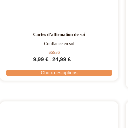
Cartes d’affirmation de soi
Confiance en soi
Note
9,99
€
24,99
€
-
5.00
sur 5
Choix des options